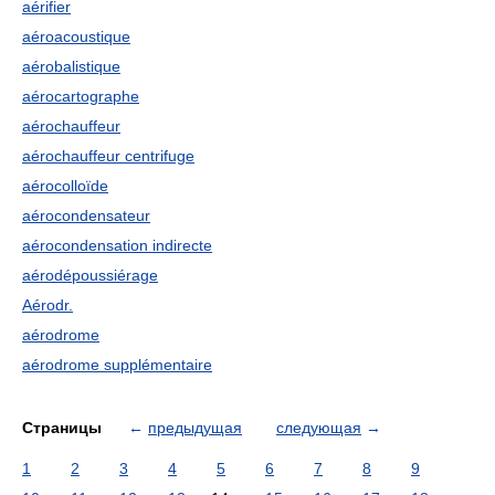
aérifier
aéroacoustique
aérobalistique
aérocartographe
aérochauffeur
aérochauffeur centrifuge
aérocolloïde
aérocondensateur
aérocondensation indirecte
aérodépoussiérage
Aérodr.
aérodrome
aérodrome supplémentaire
Страницы
←
предыдущая
следующая
→
1
2
3
4
5
6
7
8
9