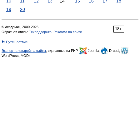
10
11
12
13
14
15
16
17
18
19
20
© Академик, 2000-2026
18+
Обратная связь:
Техподдержка
,
Реклама на сайте
👣 Путешествия
Экспорт словарей на сайты
, сделанные на PHP,
Joomla,
Drupal,
WordPress, MODx.